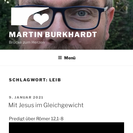
Zum
Inhalt
springen
MARTIN BURKHARDT
Brücke zum Herzen
Menü
SCHLAGWORT:
LEIB
VERÖFFENTLICHT
9. JANUAR 2021
AM
Mit Jesus im Gleichgewicht
Predigt über Römer 12,1-8