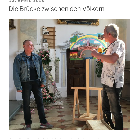
VERÖFFENTLICHT
22. APRIL 2018
AM
dem
Die Brücke zwischen den Völkern
guten
Hirten“