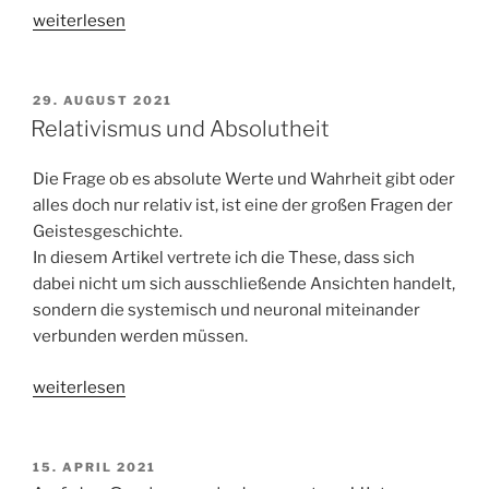
„Wahn
weiterlesen
und
Wirklichkeit-
was
VERÖFFENTLICHT
29. AUGUST 2021
AM
uns
Relativismus und Absolutheit
das
Projekt
Die Frage ob es absolute Werte und Wahrheit gibt oder
Turmbau
alles doch nur relativ ist, ist eine der großen Fragen der
in
Geistesgeschichte.
Babylon
In diesem Artikel vertrete ich die These, dass sich
heute
dabei nicht um sich ausschließende Ansichten handelt,
sagt“
sondern die systemisch und neuronal miteinander
verbunden werden müssen.
„Relativismus
weiterlesen
und
Absolutheit“
VERÖFFENTLICHT
15. APRIL 2021
AM