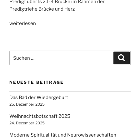
Predigt über Is 2,1-4 Brücke im Rahmen der
Predigtriehe Brücke und Herz
„Die
weiterlesen
Brücke
zwischen
den
Völkern“
Suchen
Suche
nach:
NEUESTE BEITRÄGE
Das Bad der Wiedergeburt
25. Dezember 2025
Weihnachtsbotschaft 2025
24. Dezember 2025
Moderne Spiritualität und Neurowissenschaften