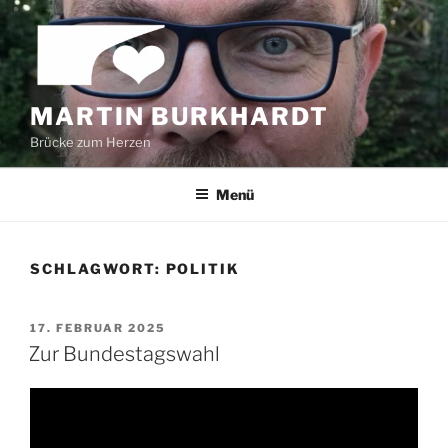
Zum
Inhalt
springen
MARTIN BURKHARDT
Brücke zum Herzen
Menü
SCHLAGWORT:
POLITIK
VERÖFFENTLICHT
17. FEBRUAR 2025
AM
Zur Bundestagswahl