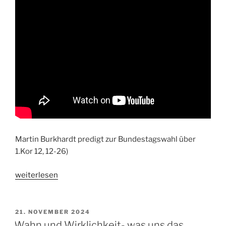
Martin Burkhardt predigt zur Bundestagswahl über
1.Kor 12, 12-26)
„Zur
weiterlesen
Bundestagswahl“
VERÖFFENTLICHT
21. NOVEMBER 2024
AM
Wahn und Wirklichkeit- was uns das