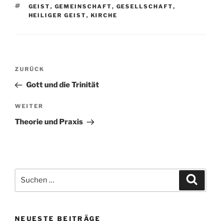
SCHLAGWÖRTER
GEIST
,
GEMEINSCHAFT
,
GESELLSCHAFT
,
HEILIGER GEIST
,
KIRCHE
Beitragsnavigation
Vorheriger
ZURÜCK
Beitrag
Gott und die Trinität
Nächster
WEITER
Beitrag
Theorie und Praxis
Suchen
Suche
nach:
NEUESTE BEITRÄGE