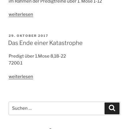
im Rahmen der Predigtreihe über 1. Mose 1-12
„Die
weiterlesen
Geschichte
von
Noah-
VERÖFFENTLICHT
29. OKTOBER 2017
AM
der
Das Ende einer Katastrophe
Beinahe-
Welteruntergang“
Predigt über 1.Mose 8,18-22
7200.1
„Das
weiterlesen
Ende
einer
Katastrophe“
Suchen
Suche
nach: