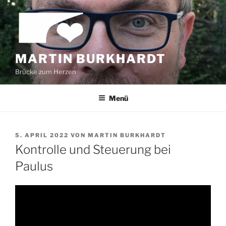
Zum
Inhalt
springen
MARTIN BURKHARDT
Brücke zum Herzen
Menü
VERÖFFENTLICHT
5. APRIL 2022
VON
MARTIN BURKHARDT
AM
Kontrolle und Steuerung bei
Paulus