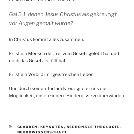
Gal 3,1 denen Jesus Christus als gekreuzigt
vor Augen gemalt wurde?
In Christus kommt alles zusammen.
Er ist ein Mensch der frei vom Gesetz gelebt hat und
doch das Gesetz erfüllt hat.
Er ist ein Vorbild im "geistreichen Leben"
Und durch seinen Tod am Kreuz gibt er uns die
Möglichkeit, unsere innere Hindernisse zu überwinden.
KATEGORIEN
GLAUBEN
,
KEYNOTES
,
NEURONALE THEOLOGIE
,
NEUROWISSENSCHAFT