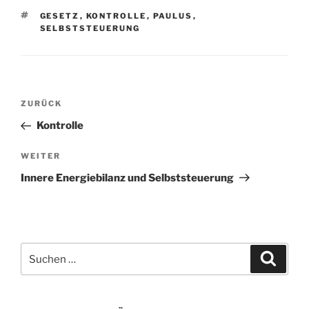
SCHLAGWÖRTER
GESETZ
,
KONTROLLE
,
PAULUS
,
SELBSTSTEUERUNG
Beitragsnavigation
Vorheriger
ZURÜCK
Beitrag
Kontrolle
Nächster
WEITER
Beitrag
Innere Energiebilanz und Selbststeuerung
Suchen
Suche
nach: