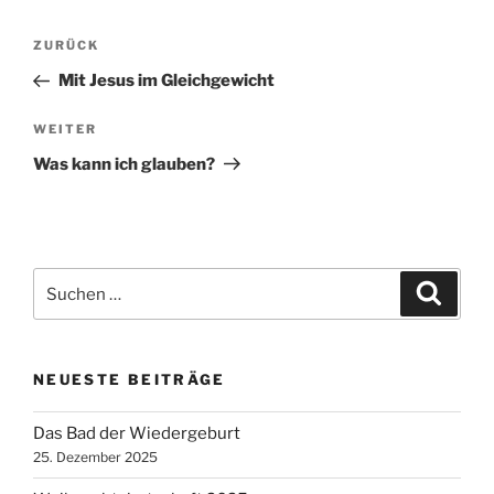
Beitragsnavigation
Vorheriger
ZURÜCK
Beitrag
Mit Jesus im Gleichgewicht
Nächster
WEITER
Beitrag
Was kann ich glauben?
Suchen
Suche
nach:
NEUESTE BEITRÄGE
Das Bad der Wiedergeburt
25. Dezember 2025