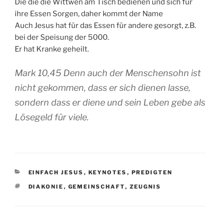
Die die die Wittwen am Tisch bedienen und sich für
ihre Essen Sorgen, daher kommt der Name
Auch Jesus hat für das Essen für andere gesorgt, z.B.
bei der Speisung der 5000.
Er hat Kranke geheilt.
Mark 10,45 Denn auch der Menschensohn ist
nicht gekommen, dass er sich dienen lasse,
sondern dass er diene und sein Leben gebe als
Lösegeld für viele.
KATEGORIEN
EINFACH JESUS
,
KEYNOTES
,
PREDIGTEN
SCHLAGWÖRTER
DIAKONIE
,
GEMEINSCHAFT
,
ZEUGNIS