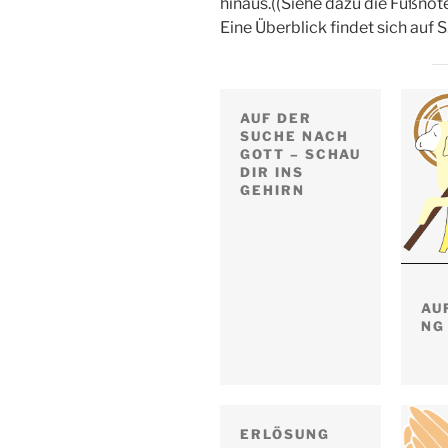
hinaus.((Siehe dazu die Fußnote
Eine Überblick findet sich auf S
AUF DER
SUCHE NACH
GOTT – SCHAU
DIR INS
GEHIRN
AU
NG
ERLÖSUNG