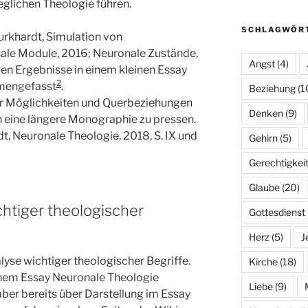
eglichen Theologie führen.
SCHLAGWÖR
urkhardt, Simulation von
ale Module, 2016; Neuronale Zustände,
Angst
(4)
gen Ergebnisse in einem kleinen Essay
2
mengefasst
.
Beziehung
(1
 der Möglichkeiten und Querbeziehungen
Denken
(9)
 in eine längere Monographie zu pressen.
t, Neuronale Theologie, 2018, S. IX und
Gehirn
(5)
Gerechtigkei
Glaube
(20)
htiger theologischer
Gottesdienst
Herz
(5)
J
lyse wichtiger theologischer Begriffe.
Kirche
(18)
einem Essay Neuronale Theologie
Liebe
(9)
aber bereits über Darstellung im Essay