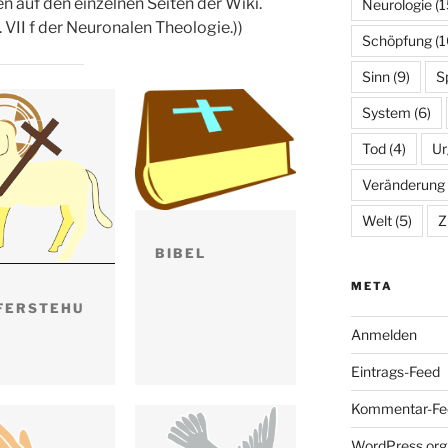
n auf den einzelnen Seiten der Wiki.
Neurologie
(1
. VII f der Neuronalen Theologie.))
Schöpfung
(1
Sinn
(9)
Sp
System
(6)
Tod
(4)
Ur
Veränderung
Welt
(5)
Z
BIBEL
META
FERSTEHU
Anmelden
Eintrags-Feed
Kommentar-Fe
WordPress.org