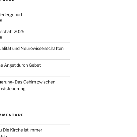
iedergeburt
25
schaft 2025
25
ualität und Neurowissenschaften
ne Angst durch Gebet
erung- Das Gehirn zwischen
bststeuerung
MMENTARE
u
Die Kirche ist immer
ftig