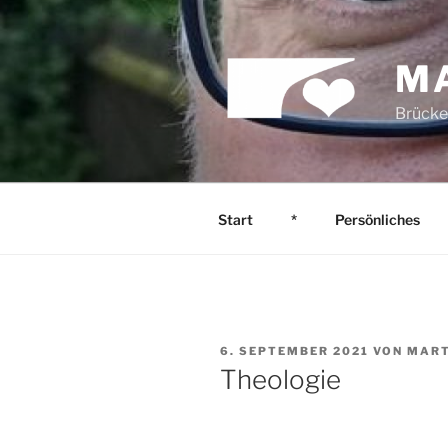
Zum
Inhalt
springen
M
Brücke
Start
*
Persönliches
VERÖFFENTLICHT
6. SEPTEMBER 2021
VON
MART
AM
Theologie