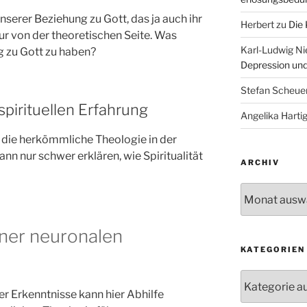
nserer Beziehung zu Gott, das ja auch ihr
Herbert
zu
Die 
nur von der theoretischen Seite. Was
Karl-Ludwig Ni
ng zu Gott zu haben?
Depression un
Stefan Scheuer
pirituellen Erfahrung
Angelika Harti
ß die herkömmliche Theologie in der
ann nur schwer erklären, wie Spiritualität
ARCHIV
Archiv
ner neuronalen
KATEGORIEN
Kategorien
r Erkenntnisse kann hier Abhilfe