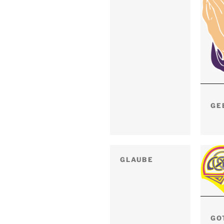
GE
GLAUBE
GO