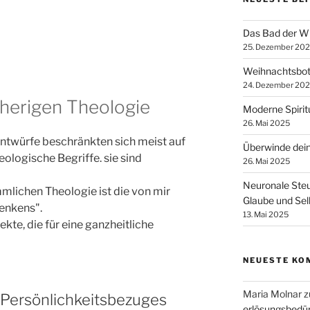
Das Bad der W
25. Dezember 20
Weihnachtsbot
24. Dezember 20
herigen Theologie
Moderne Spirit
26. Mai 2025
Entwürfe beschränkten sich meist auf
Überwinde dei
logische Begriffe. sie sind
26. Mai 2025
Neuronale Steu
mmlichen Theologie ist die von mir
Glaube und Sel
Denkens".
13. Mai 2025
kte, die für eine ganzheitliche
NEUESTE KO
Maria Molnar
z
 Persönlichkeitsbezuges
erlösungsbedür